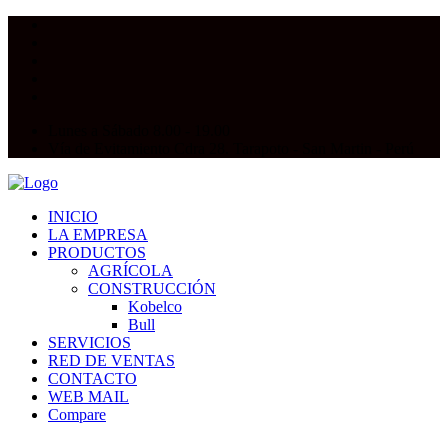
Lunes a Sábado 8.00 - 19.00
Vía de Evitamiento Cdra 28. Tarapoto - San Martin - Perú
INICIO
LA EMPRESA
PRODUCTOS
AGRÍCOLA
CONSTRUCCIÓN
Kobelco
Bull
SERVICIOS
RED DE VENTAS
CONTACTO
WEB MAIL
Compare