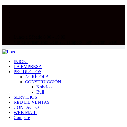
Lunes a Sábado 8.00 - 19.00
Vía de Evitamiento Cdra 28. Tarapoto - San Martin - Perú
INICIO
LA EMPRESA
PRODUCTOS
AGRÍCOLA
CONSTRUCCIÓN
Kobelco
Bull
SERVICIOS
RED DE VENTAS
CONTACTO
WEB MAIL
Compare