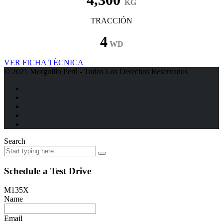
KG
TRACCIÓN
4
WD
VER FICHA TÉCNICA
© 2021 Morguillo Perú - Todos Los Derechos Reservados
Search
Schedule a Test Drive
M135X
Name
Email