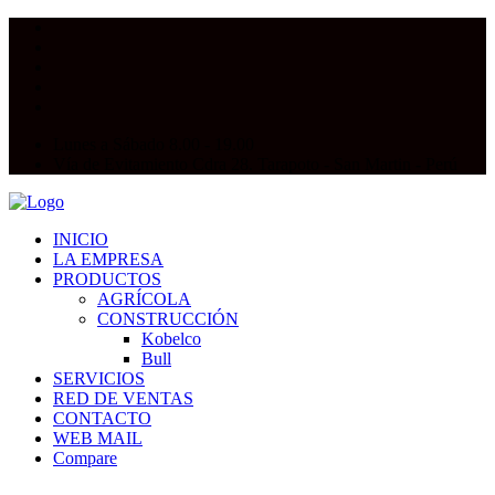
Lunes a Sábado 8.00 - 19.00
Vía de Evitamiento Cdra 28. Tarapoto - San Martin - Perú
INICIO
LA EMPRESA
PRODUCTOS
AGRÍCOLA
CONSTRUCCIÓN
Kobelco
Bull
SERVICIOS
RED DE VENTAS
CONTACTO
WEB MAIL
Compare