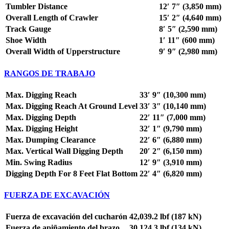
Tumbler Distance
12′ 7″ (3,850 mm)
Overall Length of Crawler
15′ 2″ (4,640 mm)
Track Gauge
8′ 5″ (2,590 mm)
Shoe Width
1′ 11″ (600 mm)
Overall Width of Upperstructure
9′ 9″ (2,980 mm)
RANGOS DE TRABAJO
Max. Digging Reach
33′ 9″ (10,300 mm)
Max. Digging Reach At Ground Level
33′ 3″ (10,140 mm)
Max. Digging Depth
22′ 11″ (7,000 mm)
Max. Digging Height
32′ 1″ (9,790 mm)
Max. Dumping Clearance
22′ 6″ (6,880 mm)
Max. Vertical Wall Digging Depth
20′ 2″ (6,150 mm)
Min. Swing Radius
12′ 9″ (3,910 mm)
Digging Depth For 8 Feet Flat Bottom
22′ 4″ (6,820 mm)
FUERZA DE EXCAVACIÓN
Fuerza de excavación del cucharón
42,039.2 lbf (187 kN)
Fuerza de apiñamiento del brazo
30,124.3 lbf (134 kN)