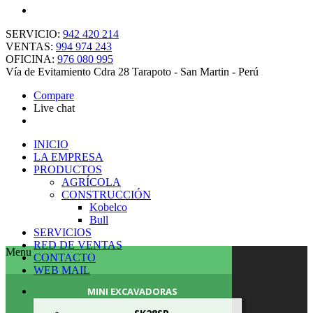
SERVICIO:
942 420 214
VENTAS:
994 974 243
OFICINA:
976 080 995
Vía de Evitamiento Cdra 28 Tarapoto - San Martin - Perú
Compare
Live chat
INICIO
LA EMPRESA
PRODUCTOS
AGRÍCOLA
CONSTRUCCIÓN
Kobelco
Bull
SERVICIOS
RED DE VENTAS
Menu
CONTACTO
WEB MAIL
MINI EXCAVADORAS