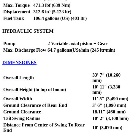
Max. Torque
471.3 lbf (639 Nm)
Displacement
312.6 in³ (5.123 ltr)
Fuel Tank
106.4 gallons (US) (403 ltr)
HYDRAULIC SYSTEM
Pump
2 Variable axial piston + Gear
Max. Discharge Flow
64.7 gallons(US)/min (245 ltr/min)
DIMENSIONES
33′ 7″ (10,260
Overall Length
mm)
10′ 11″ (3,330
Overall Height (to top of boom)
mm)
Overall Width
11′ 5″ (3,490 mm)
Ground Clearance of Rear End
3′ 6″ (1,090 mm)
Ground Clearance
18.11″ (460 mm)
Tail Swing Radius
10′ 2″ (3,100 mm)
Distance From Center of Swing To Rear
10′ (3,070 mm)
End