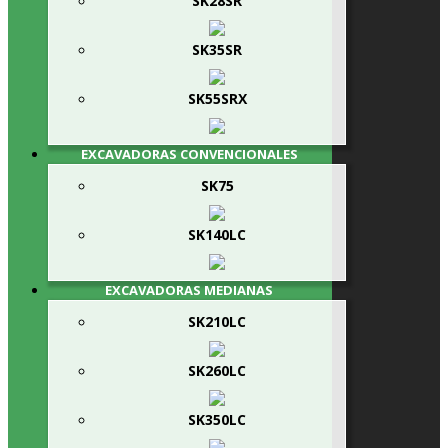
SK28SR
SK35SR
SK55SRX
EXCAVADORAS CONVENCIONALES
SK75
SK140LC
EXCAVADORAS MEDIANAS
SK210LC
SK260LC
SK350LC